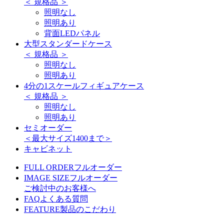
＜ 規格品 ＞
照明なし
照明あり
背面LEDパネル
大型スタンダードケース
＜ 規格品 ＞
照明なし
照明あり
4分の1スケールフィギュアケース
＜ 規格品 ＞
照明なし
照明あり
セミオーダー
＜最大サイズ1400まで＞
キャビネット
FULL ORDER
フルオーダー
IMAGE SIZE
フルオーダー
ご検討中のお客様へ
FAQ
よくある質問
FEATURE
製品のこだわり