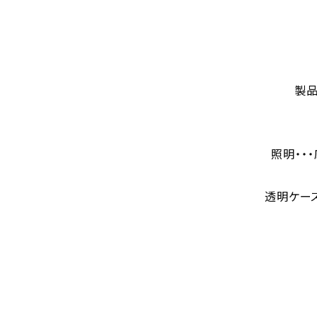
製品
照明・・
透明ケー