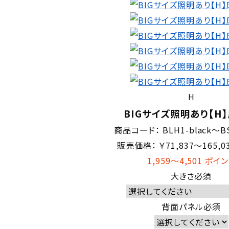
H
BIGサイズ照明あり【H
商品コード：
BLH1-black～BS
販売価格：
￥
71,837～165,0
1,959～4,501
ポイン
大きさ
必須
背面パネル
必須